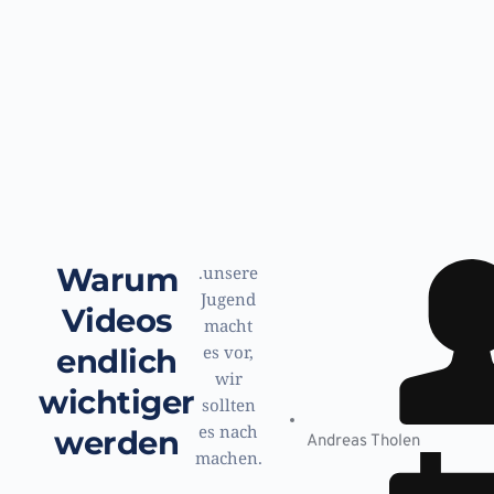
Zum
Inhalt
springen
Warum
.unsere
Jugend
Videos
macht
es vor,
endlich
wir
wichtiger
sollten
es nach
werden
Andreas Tholen
machen.