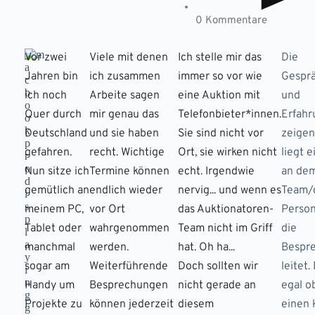
0 Kommentare
Vor zwei
Viele mit denen
Ich stelle mir das
Die
Jahren bin
ich zusammen
immer so vor wie
Gespr
ich noch
Arbeite sagen
eine Auktion mit
und
Quer durch
mir genau das
Telefonbieter*innen.
Erfah
Deutschland
und sie haben
Sie sind nicht vor
zeigen
gefahren.
recht. Wichtige
Ort, sie wirken nicht
liegt e
Nun sitze ich
Termine können
echt. Irgendwie
an de
gemütlich an
endlich wieder
nervig... und wenn es
Team/
meinem PC,
vor Ort
das Auktionatoren-
Person
Tablet oder
wahrgenommen
Team nicht im Griff
die
manchmal
werden.
hat. Oh ha...
Bespr
sogar am
Weiterführende
Doch sollten wir
leitet. 
Handy um
Besprechungen
nicht gerade an
egal o
Projekte zu
können jederzeit
diesem
einen 