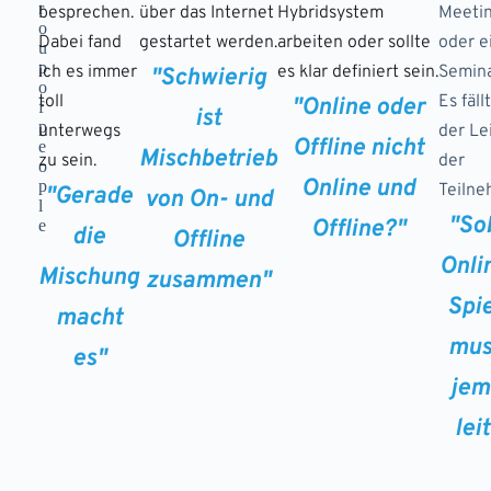
besprechen.
über das Internet
Hybridsystem
Meeti
Dabei fand
gestartet werden.
arbeiten oder sollte
oder e
ich es immer
es klar definiert sein.
Seminar
"Schwierig
toll
Es fäll
"Online oder
ist
unterwegs
der Le
Offline nicht
Mischbetrieb
zu sein.
der
Online und
Teilne
"Gerade
von On- und
"So
Offline?"
die
Offline
Onli
Mischung
zusammen"
Spie
macht
mus
es"
jem
lei