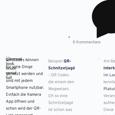
0 Kommentare
QR-Codes können
Beispiel
QR-
Am Bei
für viele Dinge
Schnitzeljagd
Inter
genutzt werden und
- QR Codes
im La
sind mit jedem
die einem den
konnte
Smartphone nutzbar.
Wegweisen.
Plaka
Einfach die Kamera
Oh so eine
Veran
App öffnen und
Schnitzeljagd
aufme
schon wird der QR-
ist schon was
Diese 