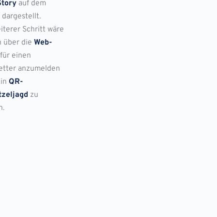
tory
auf dem
dargestellt.
iterer Schritt wäre
h über die
Web-
für einen
etter anzumelden
ein
QR-
tzeljagd
zu
n.