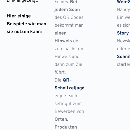
Link angezeigt.
Feines.
Bei
Web-S
jedem Scan
Handy 
Hier einige
des QR Codes
Ein we
Beispiele wie man
bekommt man
es sic
sie nutzen kann:
einen
Story
Hinweis
der
Newsl
zum nächsten
oder 
Hinweis und
Schni
dann zum Ziel
starte
führt.
Die
QR-
Schnitzeljagd
eignet sich
sehr gut zum
Bewerben von
Orten,
Produkten