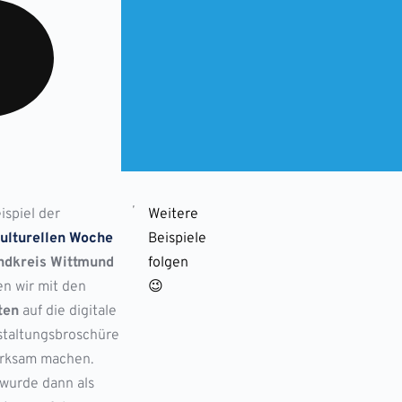
spiel der
Weitere
kulturellen Woche
Beispiele
ndkreis Wittmund
folgen
n wir mit den
😉
ten
auf die digitale
staltungsbroschüre
rksam machen.
wurde dann als